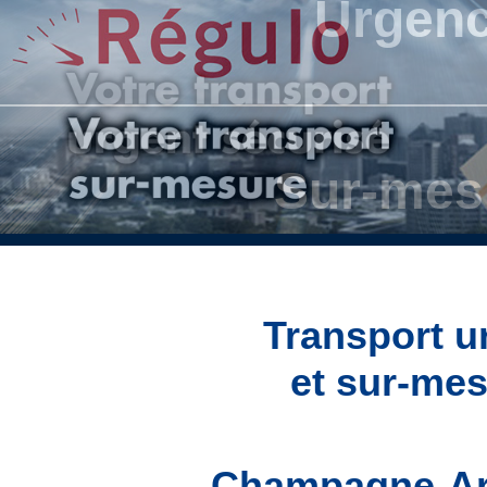
Urgen
Sur-mes
Transport u
Résea
et sur-me
Champagne-A